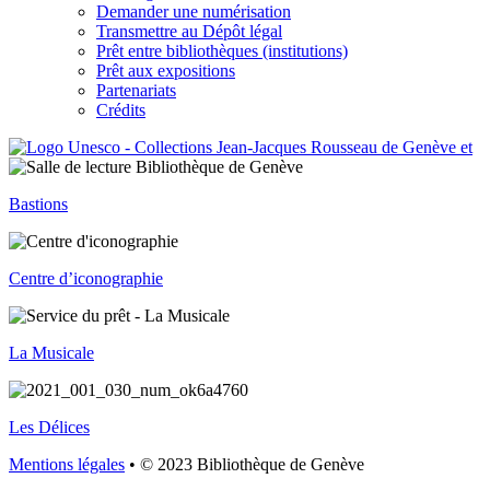
Demander une numérisation
Transmettre au Dépôt légal
Prêt entre bibliothèques (institutions)
Prêt aux expositions
Partenariats
Crédits
Bastions
Centre d’iconographie
La Musicale
Les Délices
Mentions légales
• © 2023 Bibliothèque de Genève