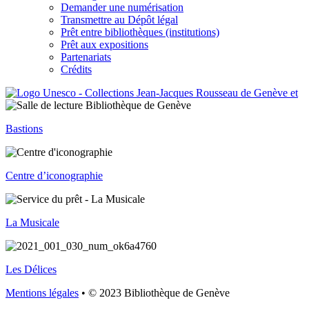
Demander une numérisation
Transmettre au Dépôt légal
Prêt entre bibliothèques (institutions)
Prêt aux expositions
Partenariats
Crédits
Bastions
Centre d’iconographie
La Musicale
Les Délices
Mentions légales
• © 2023 Bibliothèque de Genève