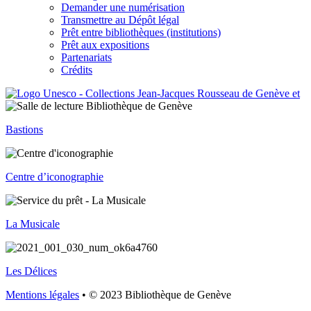
Demander une numérisation
Transmettre au Dépôt légal
Prêt entre bibliothèques (institutions)
Prêt aux expositions
Partenariats
Crédits
Bastions
Centre d’iconographie
La Musicale
Les Délices
Mentions légales
• © 2023 Bibliothèque de Genève