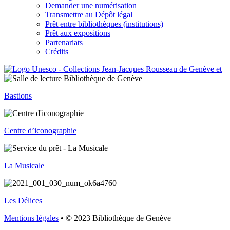
Demander une numérisation
Transmettre au Dépôt légal
Prêt entre bibliothèques (institutions)
Prêt aux expositions
Partenariats
Crédits
Bastions
Centre d’iconographie
La Musicale
Les Délices
Mentions légales
• © 2023 Bibliothèque de Genève