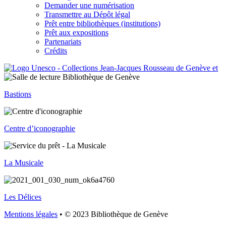
Demander une numérisation
Transmettre au Dépôt légal
Prêt entre bibliothèques (institutions)
Prêt aux expositions
Partenariats
Crédits
Bastions
Centre d’iconographie
La Musicale
Les Délices
Mentions légales
• © 2023 Bibliothèque de Genève