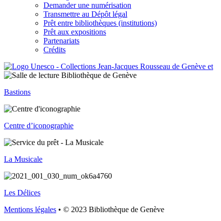
Demander une numérisation
Transmettre au Dépôt légal
Prêt entre bibliothèques (institutions)
Prêt aux expositions
Partenariats
Crédits
Bastions
Centre d’iconographie
La Musicale
Les Délices
Mentions légales
• © 2023 Bibliothèque de Genève