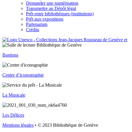
Demander une numérisation
Transmettre au Dépôt légal
Prêt entre bibliothèques (institutions)
Prêt aux expositions
Partenariats
Crédits
Bastions
Centre d’iconographie
La Musicale
Les Délices
Mentions légales
• © 2023 Bibliothèque de Genève