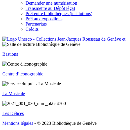
Demander une numérisation
Transmettre au Dépôt légal
Prêt entre bibliothèques (institutions)
Prêt aux expositions
Partenariats
Crédits
Bastions
Centre d’iconographie
La Musicale
Les Délices
Mentions légales
• © 2023 Bibliothèque de Genève