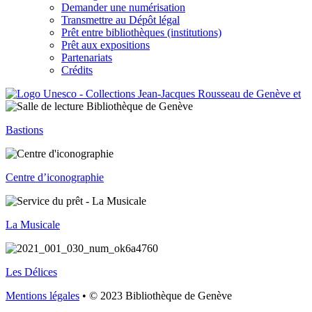
Demander une numérisation
Transmettre au Dépôt légal
Prêt entre bibliothèques (institutions)
Prêt aux expositions
Partenariats
Crédits
Bastions
Centre d’iconographie
La Musicale
Les Délices
Mentions légales
• © 2023 Bibliothèque de Genève