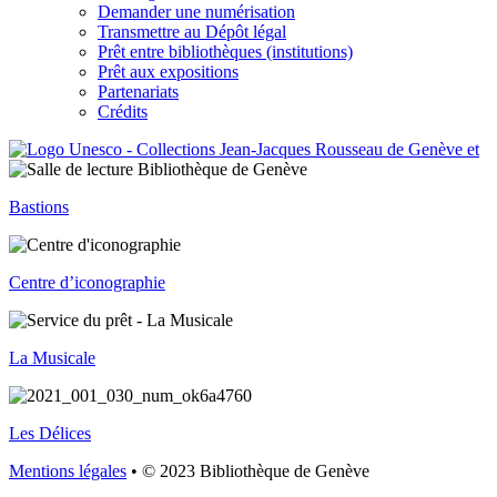
Demander une numérisation
Transmettre au Dépôt légal
Prêt entre bibliothèques (institutions)
Prêt aux expositions
Partenariats
Crédits
Bastions
Centre d’iconographie
La Musicale
Les Délices
Mentions légales
• © 2023 Bibliothèque de Genève