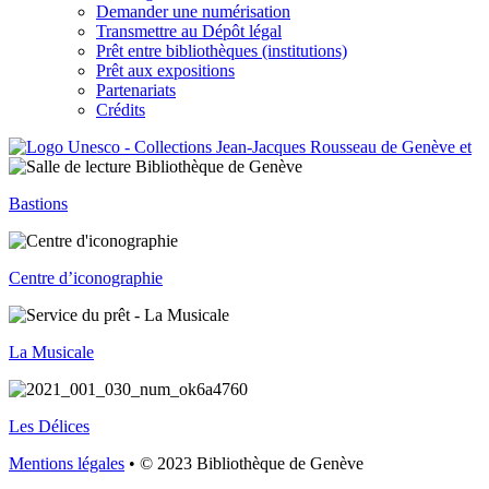
Demander une numérisation
Transmettre au Dépôt légal
Prêt entre bibliothèques (institutions)
Prêt aux expositions
Partenariats
Crédits
Bastions
Centre d’iconographie
La Musicale
Les Délices
Mentions légales
• © 2023 Bibliothèque de Genève