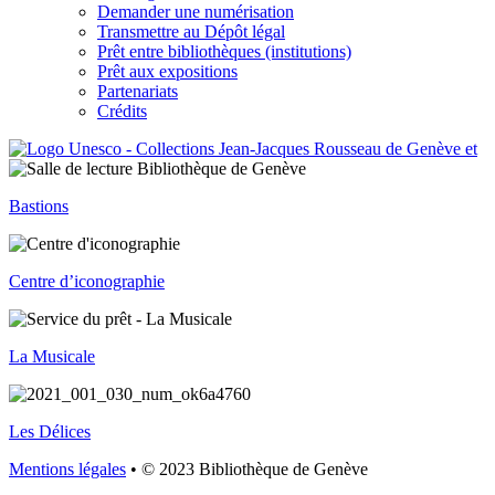
Demander une numérisation
Transmettre au Dépôt légal
Prêt entre bibliothèques (institutions)
Prêt aux expositions
Partenariats
Crédits
Bastions
Centre d’iconographie
La Musicale
Les Délices
Mentions légales
• © 2023 Bibliothèque de Genève