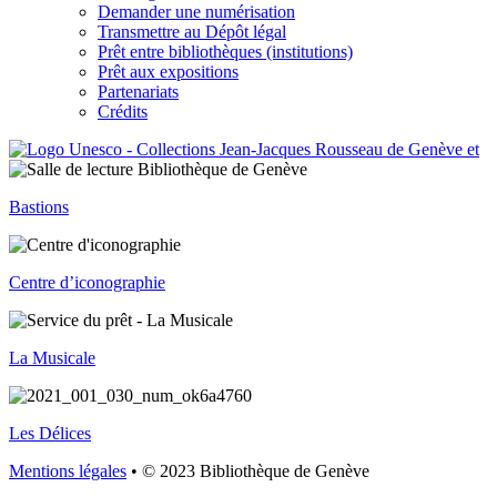
Demander une numérisation
Transmettre au Dépôt légal
Prêt entre bibliothèques (institutions)
Prêt aux expositions
Partenariats
Crédits
Bastions
Centre d’iconographie
La Musicale
Les Délices
Mentions légales
• © 2023 Bibliothèque de Genève