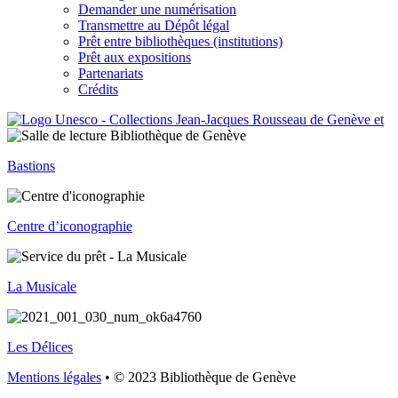
Demander une numérisation
Transmettre au Dépôt légal
Prêt entre bibliothèques (institutions)
Prêt aux expositions
Partenariats
Crédits
Bastions
Centre d’iconographie
La Musicale
Les Délices
Mentions légales
• © 2023 Bibliothèque de Genève