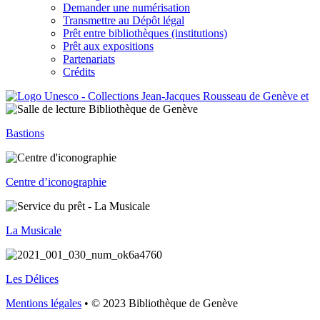
Demander une numérisation
Transmettre au Dépôt légal
Prêt entre bibliothèques (institutions)
Prêt aux expositions
Partenariats
Crédits
Bastions
Centre d’iconographie
La Musicale
Les Délices
Mentions légales
• © 2023 Bibliothèque de Genève