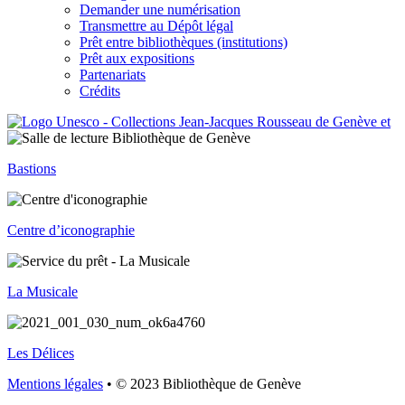
Demander une numérisation
Transmettre au Dépôt légal
Prêt entre bibliothèques (institutions)
Prêt aux expositions
Partenariats
Crédits
Bastions
Centre d’iconographie
La Musicale
Les Délices
Mentions légales
• © 2023 Bibliothèque de Genève