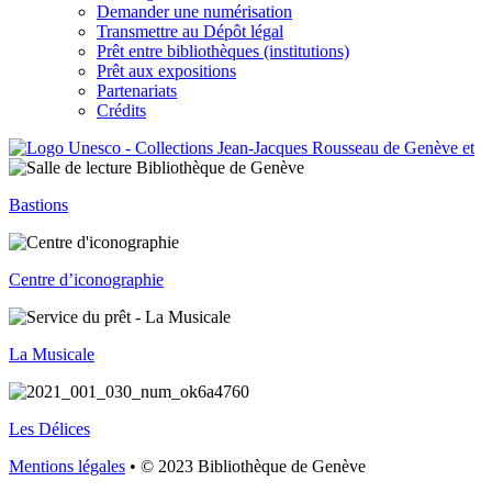
Demander une numérisation
Transmettre au Dépôt légal
Prêt entre bibliothèques (institutions)
Prêt aux expositions
Partenariats
Crédits
Bastions
Centre d’iconographie
La Musicale
Les Délices
Mentions légales
• © 2023 Bibliothèque de Genève