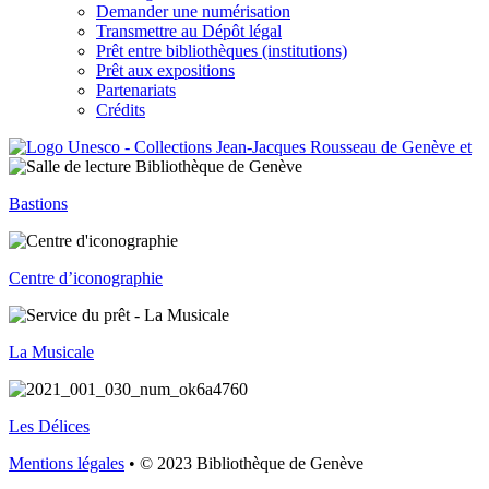
Demander une numérisation
Transmettre au Dépôt légal
Prêt entre bibliothèques (institutions)
Prêt aux expositions
Partenariats
Crédits
Bastions
Centre d’iconographie
La Musicale
Les Délices
Mentions légales
• © 2023 Bibliothèque de Genève