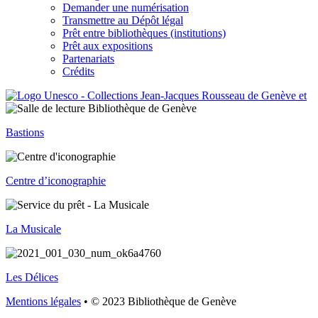
Demander une numérisation
Transmettre au Dépôt légal
Prêt entre bibliothèques (institutions)
Prêt aux expositions
Partenariats
Crédits
Bastions
Centre d’iconographie
La Musicale
Les Délices
Mentions légales
• © 2023 Bibliothèque de Genève