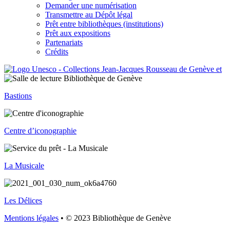
Demander une numérisation
Transmettre au Dépôt légal
Prêt entre bibliothèques (institutions)
Prêt aux expositions
Partenariats
Crédits
Bastions
Centre d’iconographie
La Musicale
Les Délices
Mentions légales
• © 2023 Bibliothèque de Genève