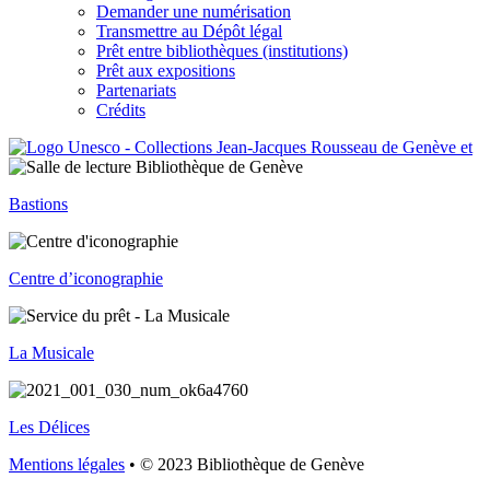
Demander une numérisation
Transmettre au Dépôt légal
Prêt entre bibliothèques (institutions)
Prêt aux expositions
Partenariats
Crédits
Bastions
Centre d’iconographie
La Musicale
Les Délices
Mentions légales
• © 2023 Bibliothèque de Genève