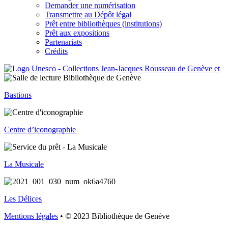
Demander une numérisation
Transmettre au Dépôt légal
Prêt entre bibliothèques (institutions)
Prêt aux expositions
Partenariats
Crédits
Bastions
Centre d’iconographie
La Musicale
Les Délices
Mentions légales
• © 2023 Bibliothèque de Genève