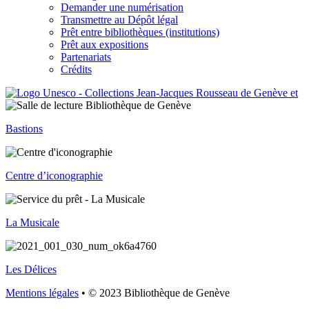
Demander une numérisation
Transmettre au Dépôt légal
Prêt entre bibliothèques (institutions)
Prêt aux expositions
Partenariats
Crédits
Bastions
Centre d’iconographie
La Musicale
Les Délices
Mentions légales
• © 2023 Bibliothèque de Genève