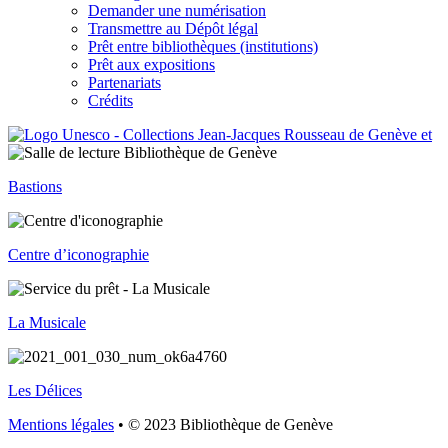
Demander une numérisation
Transmettre au Dépôt légal
Prêt entre bibliothèques (institutions)
Prêt aux expositions
Partenariats
Crédits
Bastions
Centre d’iconographie
La Musicale
Les Délices
Mentions légales
• © 2023 Bibliothèque de Genève