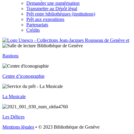
Demander une numérisation
Transmettre au Dépôt légal
Prêt entre bibliothèques (institutions)
Prêt aux expositions
Partenariats
Crédits
Bastions
Centre d’iconographie
La Musicale
Les Délices
Mentions légales
• © 2023 Bibliothèque de Genève