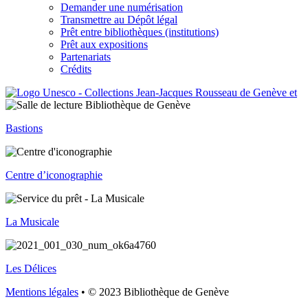
Demander une numérisation
Transmettre au Dépôt légal
Prêt entre bibliothèques (institutions)
Prêt aux expositions
Partenariats
Crédits
Bastions
Centre d’iconographie
La Musicale
Les Délices
Mentions légales
• © 2023 Bibliothèque de Genève