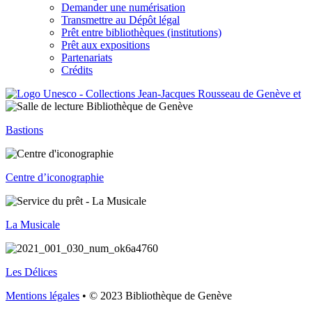
Demander une numérisation
Transmettre au Dépôt légal
Prêt entre bibliothèques (institutions)
Prêt aux expositions
Partenariats
Crédits
Bastions
Centre d’iconographie
La Musicale
Les Délices
Mentions légales
• © 2023 Bibliothèque de Genève