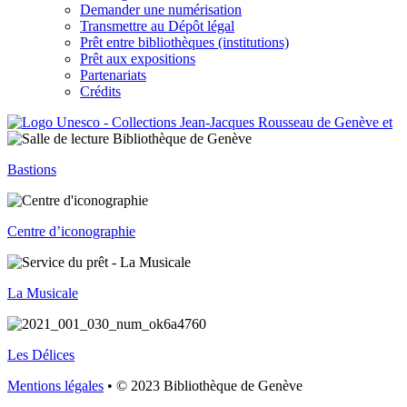
Demander une numérisation
Transmettre au Dépôt légal
Prêt entre bibliothèques (institutions)
Prêt aux expositions
Partenariats
Crédits
Bastions
Centre d’iconographie
La Musicale
Les Délices
Mentions légales
• © 2023 Bibliothèque de Genève