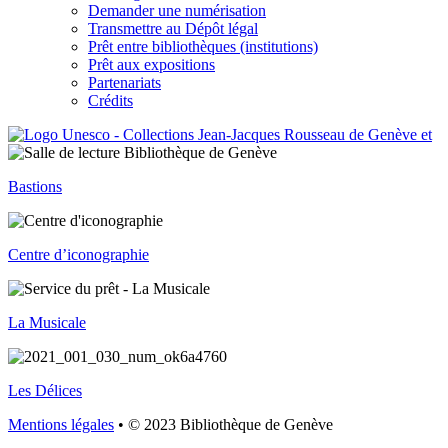
Demander une numérisation
Transmettre au Dépôt légal
Prêt entre bibliothèques (institutions)
Prêt aux expositions
Partenariats
Crédits
Bastions
Centre d’iconographie
La Musicale
Les Délices
Mentions légales
• © 2023 Bibliothèque de Genève