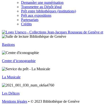
Demander une numérisation
Transmettre au Dépôt légal
Prêt entre bibliothèques (institutions)
Prêt aux expositions
Partenariats
Crédits
Bastions
Centre d’iconographie
La Musicale
Les Délices
Mentions légales
• © 2023 Bibliothèque de Genève