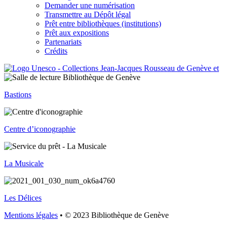
Demander une numérisation
Transmettre au Dépôt légal
Prêt entre bibliothèques (institutions)
Prêt aux expositions
Partenariats
Crédits
Bastions
Centre d’iconographie
La Musicale
Les Délices
Mentions légales
• © 2023 Bibliothèque de Genève