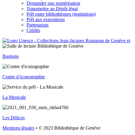
Demander une numérisation
Transmettre au Dépôt légal
Prêt entre bibliothèques (institutions)
Prêt aux expositions
Partenariats
Crédits
Bastions
Centre d’iconographie
La Musicale
Les Délices
Mentions légales
• © 2023 Bibliothèque de Genève