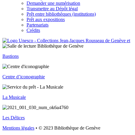
Demander une numérisation
Transmettre au Dépôt légal
Prêt entre bibliothèques (institutions)
Prêt aux expositions
Partenariats
Crédits
Bastions
Centre d’iconographie
La Musicale
Les Délices
Mentions légales
• © 2023 Bibliothèque de Genève