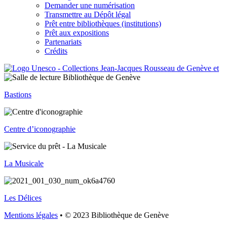
Demander une numérisation
Transmettre au Dépôt légal
Prêt entre bibliothèques (institutions)
Prêt aux expositions
Partenariats
Crédits
Bastions
Centre d’iconographie
La Musicale
Les Délices
Mentions légales
• © 2023 Bibliothèque de Genève