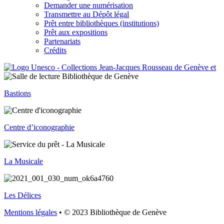
Demander une numérisation
Transmettre au Dépôt légal
Prêt entre bibliothèques (institutions)
Prêt aux expositions
Partenariats
Crédits
Bastions
Centre d’iconographie
La Musicale
Les Délices
Mentions légales
• © 2023 Bibliothèque de Genève