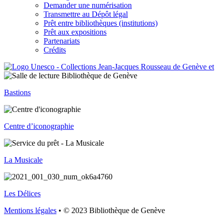
Demander une numérisation
Transmettre au Dépôt légal
Prêt entre bibliothèques (institutions)
Prêt aux expositions
Partenariats
Crédits
Bastions
Centre d’iconographie
La Musicale
Les Délices
Mentions légales
• © 2023 Bibliothèque de Genève