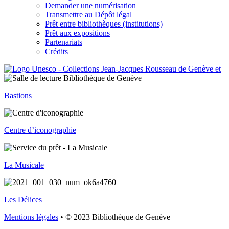
Demander une numérisation
Transmettre au Dépôt légal
Prêt entre bibliothèques (institutions)
Prêt aux expositions
Partenariats
Crédits
Bastions
Centre d’iconographie
La Musicale
Les Délices
Mentions légales
• © 2023 Bibliothèque de Genève