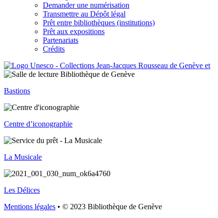
Demander une numérisation
Transmettre au Dépôt légal
Prêt entre bibliothèques (institutions)
Prêt aux expositions
Partenariats
Crédits
Bastions
Centre d’iconographie
La Musicale
Les Délices
Mentions légales
• © 2023 Bibliothèque de Genève