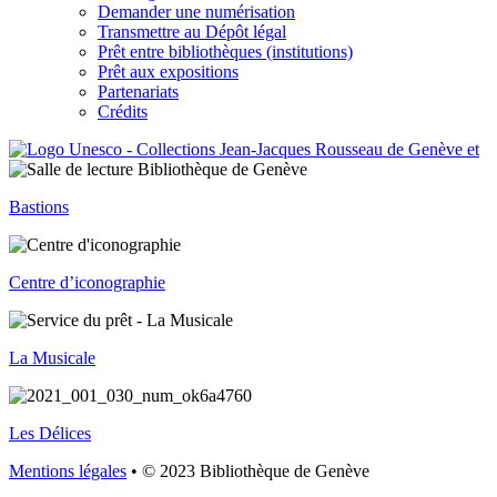
Demander une numérisation
Transmettre au Dépôt légal
Prêt entre bibliothèques (institutions)
Prêt aux expositions
Partenariats
Crédits
Bastions
Centre d’iconographie
La Musicale
Les Délices
Mentions légales
• © 2023 Bibliothèque de Genève