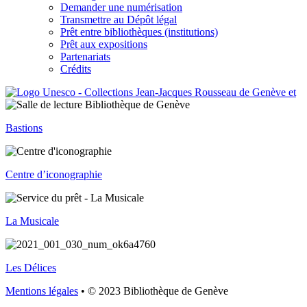
Demander une numérisation
Transmettre au Dépôt légal
Prêt entre bibliothèques (institutions)
Prêt aux expositions
Partenariats
Crédits
Bastions
Centre d’iconographie
La Musicale
Les Délices
Mentions légales
• © 2023 Bibliothèque de Genève