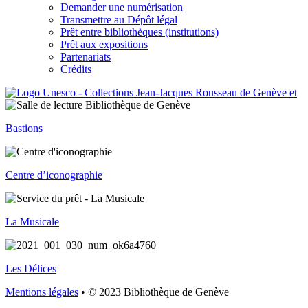
Demander une numérisation
Transmettre au Dépôt légal
Prêt entre bibliothèques (institutions)
Prêt aux expositions
Partenariats
Crédits
Bastions
Centre d’iconographie
La Musicale
Les Délices
Mentions légales
• © 2023 Bibliothèque de Genève