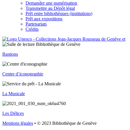
Demander une numérisation
Transmettre au Dépôt légal
Prêt entre bibliothèques (institutions)
Prêt aux expositions
Partenariats
Crédits
Bastions
Centre d’iconographie
La Musicale
Les Délices
Mentions légales
• © 2023 Bibliothèque de Genève