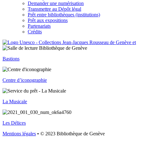
Demander une numérisation
Transmettre au Dépôt légal
Prêt entre bibliothèques (institutions)
Prêt aux expositions
Partenariats
Crédits
Bastions
Centre d’iconographie
La Musicale
Les Délices
Mentions légales
• © 2023 Bibliothèque de Genève