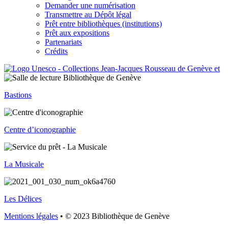
Demander une numérisation
Transmettre au Dépôt légal
Prêt entre bibliothèques (institutions)
Prêt aux expositions
Partenariats
Crédits
Bastions
Centre d’iconographie
La Musicale
Les Délices
Mentions légales
• © 2023 Bibliothèque de Genève