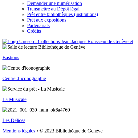
Demander une numérisation
Transmettre au Dépôt légal
Prêt entre bibliothèques (institutions)
Prêt aux expositions
Partenariats
Crédits
Bastions
Centre d’iconographie
La Musicale
Les Délices
Mentions légales
• © 2023 Bibliothèque de Genève