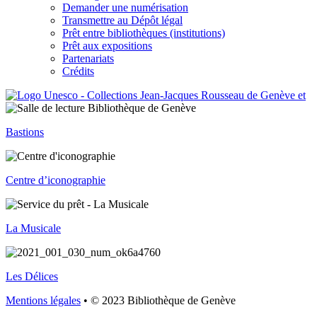
Demander une numérisation
Transmettre au Dépôt légal
Prêt entre bibliothèques (institutions)
Prêt aux expositions
Partenariats
Crédits
Bastions
Centre d’iconographie
La Musicale
Les Délices
Mentions légales
• © 2023 Bibliothèque de Genève