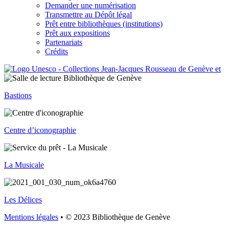
Demander une numérisation
Transmettre au Dépôt légal
Prêt entre bibliothèques (institutions)
Prêt aux expositions
Partenariats
Crédits
Bastions
Centre d’iconographie
La Musicale
Les Délices
Mentions légales
• © 2023 Bibliothèque de Genève