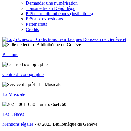
Demander une numérisation
Transmettre au Dépôt légal
Prêt entre bibliothèques (institutions)
Prêt aux expositions
Partenariats
Crédits
Bastions
Centre d’iconographie
La Musicale
Les Délices
Mentions légales
• © 2023 Bibliothèque de Genève