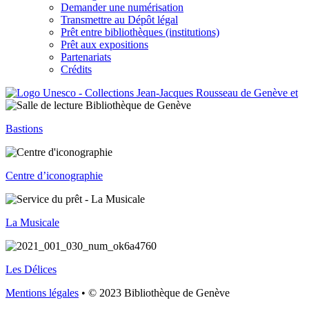
Demander une numérisation
Transmettre au Dépôt légal
Prêt entre bibliothèques (institutions)
Prêt aux expositions
Partenariats
Crédits
Bastions
Centre d’iconographie
La Musicale
Les Délices
Mentions légales
• © 2023 Bibliothèque de Genève