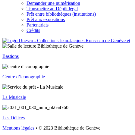
Demander une numérisation
Transmettre au Dépôt légal
Prêt entre bibliothèques (institutions)
Prêt aux expositions
Partenariats
Crédits
Bastions
Centre d’iconographie
La Musicale
Les Délices
Mentions légales
• © 2023 Bibliothèque de Genève